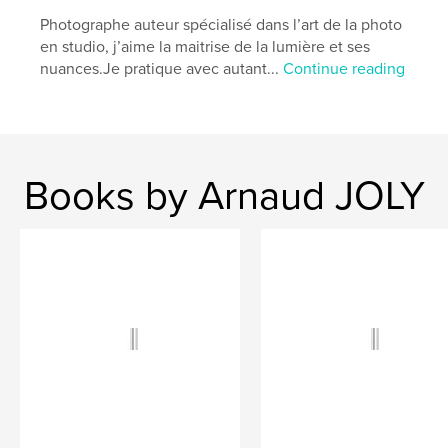
Photography Books
Photographe auteur spécialisé dans l’art de la photo
Project Option:
Standard Landscape, 10×8 in, 25×20
en studio, j’aime la maitrise de la lumière et ses
cm
nuances. ​ Je pratique avec autant...
Continue reading
# of Pages:
50
ISBN
Hardcover, ImageWrap: 9781714664740
Publish Date:
Apr 09, 2020
Language
French
Books by Arnaud JOLY
Keywords
,
,
,
art
piazza del Duomo
photographie
,
milan
Italie