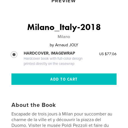
PREVIEW
Milano_Italy-2018
Milano
by
Arnaud JOLY
HARDCOVER, IMAGEWRAP
US $77.06
Hardcover book with full-color design
printed directly on the casewrap
About the Book
Escapade de trois jours à Milan pour succomber au
charme de la ville et y découvrir la piazza del
Duomo. Visiter le musée Poldi Pezzoli et faire du