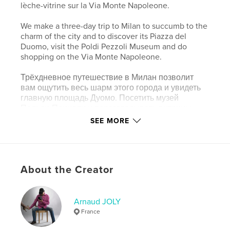
lèche-vitrine sur la Via Monte Napoleone.
We make a three-day trip to Milan to succumb to the
charm of the city and to discover its Piazza del
Duomo, visit the Poldi Pezzoli Museum and do
shopping on the Via Monte Napoleone.
Трёхдневное путешествие в Милан позволит
вам ощутить весь шарм этого города и увидеть
главную площадь Дуомо. Посетить музей
Польди-Пеццоли и поразглядывать витрины
магазинов на улице Монте Наполеоне.
SEE MORE
Author website
http://www.arnaudjoly.fr
About the Creator
Features & Details
Arnaud JOLY
Primary Category:
Travel
France
Additional Categories
Street Photography
,
Arts &