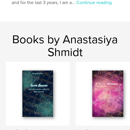
and for the last 3 years, I am a...
Continue reading
Publish Date:
Jul 30, 2024
Language
Undetermined
Keywords
,
,
,
feelings
emotions
coaching
Books by Anastasiya
psychotherapy
Shmidt