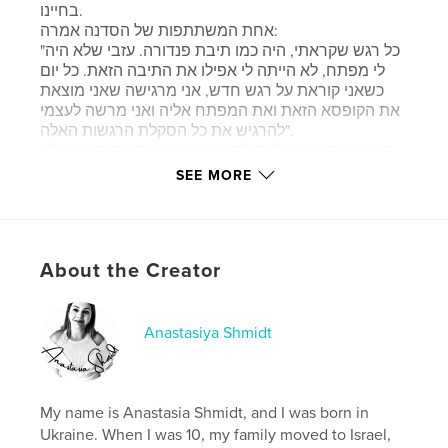
בחיינו.
אחת המשתתפות של הסדנה אמרה:
"כל רגש שקראתי, היה כמו תיבת פנדורה. עזבי שלא היה
לי מפתח, לא הייתה לי אפילו את התיבה הזאת. כל יום
כשאני קוראת על רגש חדש, אני מרגישה שאני מוצאת
את הקופסא הזאת ואת המפתח אליה ואני מרשה לעצמי
להרגיש את כל הסקלת הרגשות האלה".
דרך הספר הזה נלמד לפתוח את תיבות הפנדורה שלנו
בצורה האקולוגית לנו ולסביבה ולהתחיל לחוות את
SEE MORE
החיים בעוצמות מלאות.
Author website
https://www.shmidtanastasia.com/en
About the Creator
Features & Details
Anastasiya Shmidt
Primary Category:
Psychological Fiction
Additional Categories
Self-Improvement
My name is Anastasia Shmidt, and I was born in
Project Option:
5×8 in, 13×20 cm
Ukraine. When I was 10, my family moved to Israel,
# of Pages:
174