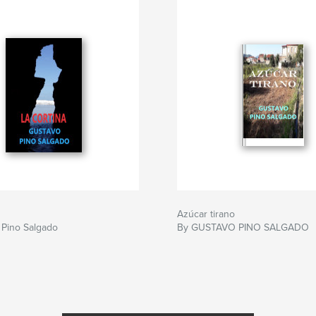
com
Azúcar tirano
 Pino Salgado
By GUSTAVO PINO SALGADO