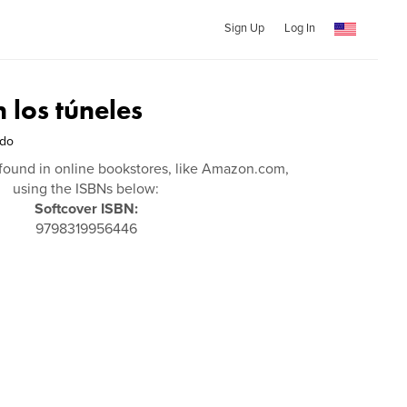
Sign Up
Log In
 los túneles
ado
found in online bookstores, like Amazon.com,
using the ISBNs below:
Softcover ISBN:
9798319956446