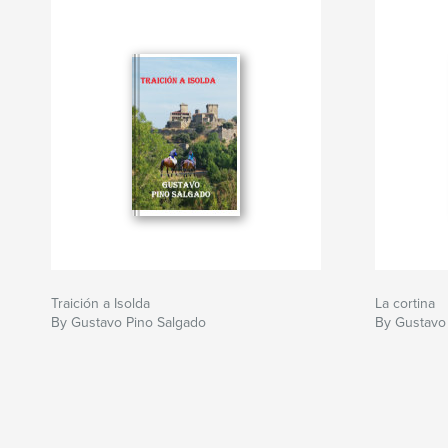
Author website
https://gustavopinosalgado-escritor.blosgstop.
Traición a Isolda
La cortina
By Gustavo Pino Salgado
By Gustavo