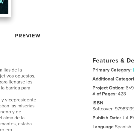
PREVIEW
Features & De
ilias de la
Primary Category:
jetivos opuestos.
Additional Categor
ara llenarse los
 la barriga para
Project Option:
6×9
# of Pages:
428
 y vicepresidente
ISBN
ban las miserias
Softcover: 979831
eneno y de
l alma de la
Publish Date:
Jul 1
amantes, estaba
Language
Spanish
ero era