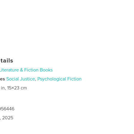
tails
Literature & Fiction Books
ies
Social Justice
,
Psychological Fiction
 in, 15×23 cm
9956446
9, 2025