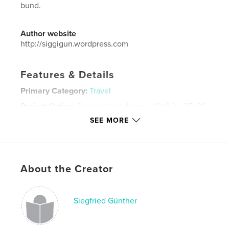
bund.
Author website
http://siggigun.wordpress.com
Features & Details
Primary Category:
Travel
Project Option:
Standard Landscape, 10×8 in, 25×20
cm
SEE MORE
# of Pages:
116
Publish Date:
Mar 28, 2015
Language
German
About the Creator
Keywords
,
,
,
Photo
Photography
Leica
London
Siegfried Günther