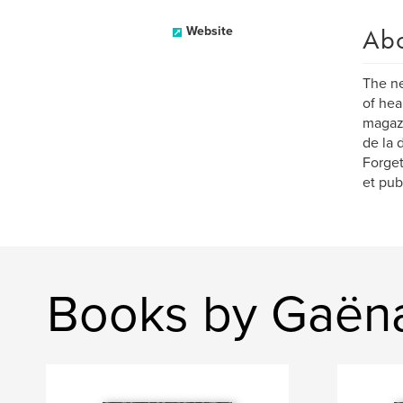
Ab
Website
The ne
of hea
magazi
de la 
Forget
et pub
Books by Gaëna