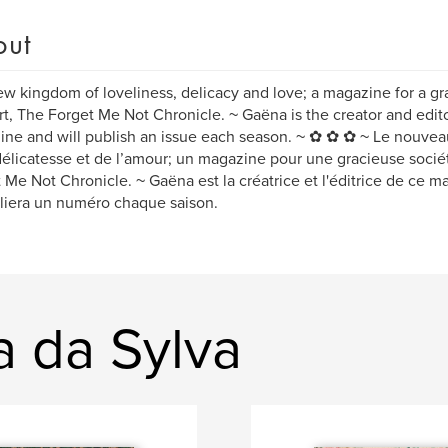
out
w kingdom of loveliness, delicacy and love; a magazine for a gra
rt, The Forget Me Not Chronicle. ~ Gaëna is the creator and edito
ne and will publish an issue each season. ~ ✿ ✿ ✿ ~ Le nouvea
délicatesse et de l’amour; un magazine pour une gracieuse soci
 Me Not Chronicle. ~ Gaëna est la créatrice et l'éditrice de ce 
liera un numéro chaque saison.
 da Sylva