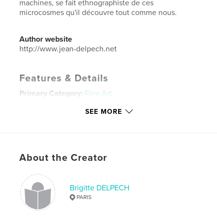
machines, se fait ethnographiste de ces
microcosmes qu'il découvre tout comme nous.
Author website
http://www.jean-delpech.net
Features & Details
Primary Category:
Fine Art
Additional Categories
Sketchbooks
SEE MORE
Project Option:
Standard Landscape, 10×8 in, 25×20
cm
# of Pages:
20
Publish Date:
Nov 24, 2020
About the Creator
Language
French
Keywords
Brigitte DELPECH
PARIS
,
,
vie à bord
Peintre de la Marine
Jean Delpech