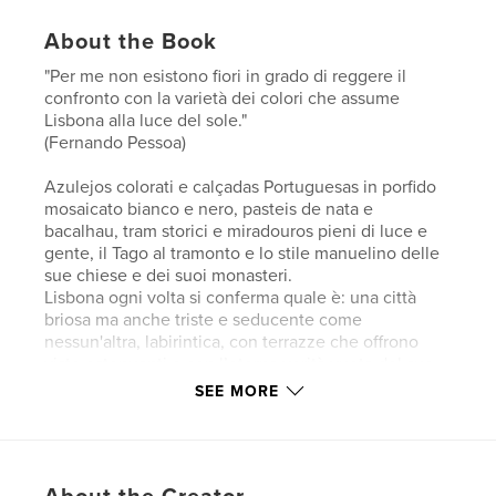
About the Book
"Per me non esistono fiori in grado di reggere il
confronto con la varietà dei colori che assume
Lisbona alla luce del sole."
(Fernando Pessoa)
Azulejos colorati e calçadas Portuguesas in porfido
mosaicato bianco e nero, pasteis de nata e
bacalhau, tram storici e miradouros pieni di luce e
gente, il Tago al tramonto e lo stile manuelino delle
sue chiese e dei suoi monasteri.
Lisbona ogni volta si conferma quale è: una città
briosa ma anche triste e seducente come
nessun'altra, labirintica, con terrazze che offrono
viste estenuanti e con l’eterna verità vuota del suo
cielo.
SEE MORE
Author website
http://www.monsubarachin.it