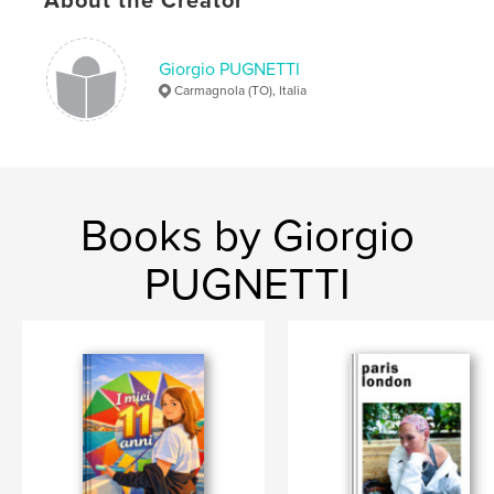
About the Creator
Features & Details
Giorgio PUGNETTI
Primary Category:
Travel
Carmagnola (TO), Italia
Additional Categories
Portugal
Project Option:
6×9 in, 15×23 cm
# of Pages:
402
ISBN
Hardcover, ImageWrap: 9798211444317
Books by Giorgio
Publish Date:
Mar 15, 2023
PUGNETTI
Language
Italian
Keywords
,
,
,
,
saudade
viaggi
portugal
azulejos
lisboa