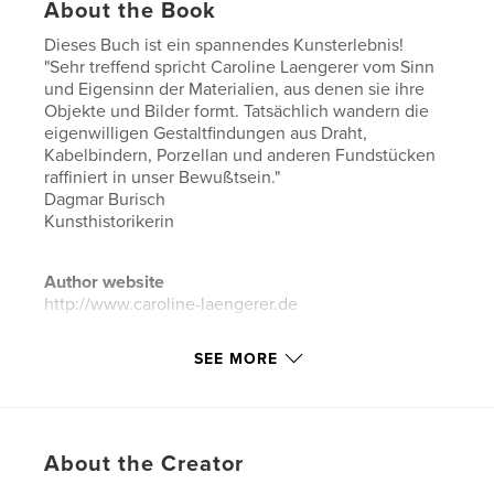
About the Book
Dieses Buch ist ein spannendes Kunsterlebnis!
"Sehr treffend spricht Caroline Laengerer vom Sinn
und Eigensinn der Materialien, aus denen sie ihre
Objekte und Bilder formt. Tatsächlich wandern die
eigenwilligen Gestaltfindungen aus Draht,
Kabelbindern, Porzellan und anderen Fundstücken
raffiniert in unser Bewußtsein."
Dagmar Burisch
Kunsthistorikerin
Author website
http://www.caroline-laengerer.de
SEE MORE
Features & Details
Primary Category:
Fine Art
Additional Categories
Catalogues
,
Arts &
Photography Books
About the Creator
Project Option:
Standard Portrait, 8×10 in, 20×25 cm