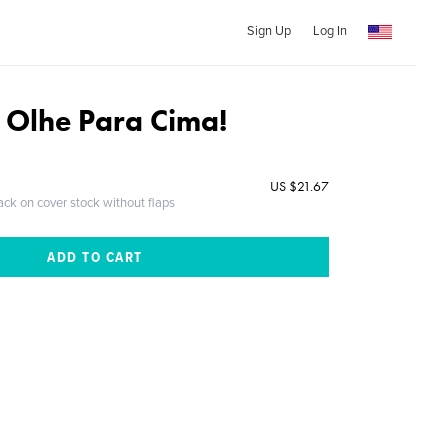
Sign Up
Log In
- Olhe Para Cima!
US $21.67
ack on cover stock without flaps