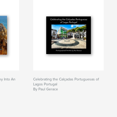
ey Into An
Celebrating the Calçadas Portuguesas of
Lagos Portugal
By Paul Gerace