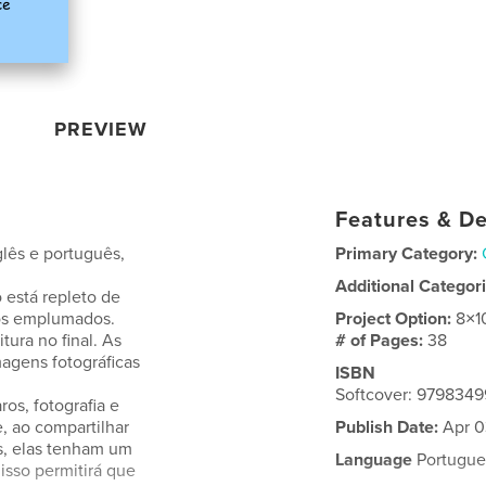
PREVIEW
Features & De
glês e português,
Primary Category:
Additional Categor
o está repleto de
gos emplumados.
Project Option:
8×1
ura no final. As
# of Pages:
38
agens fotográficas
ISBN
Softcover: 979834
ros, fotografia e
 ao compartilhar
Publish Date:
Apr 0
s, elas tenham um
Language
Portugue
isso permitirá que