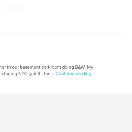
,
aves
ather in our basement darkroom doing B&W. My
cluding NYC graffiti, the...
Continue reading