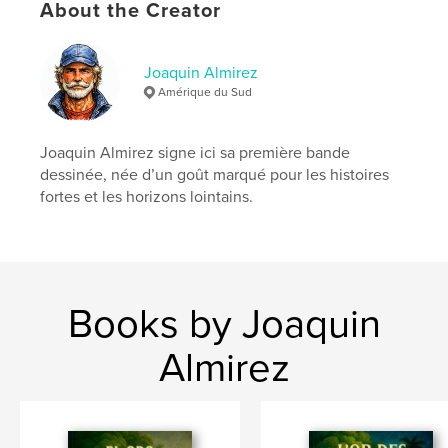
Project Option:
US Letter, 8.5×11 in, 22×28 cm
About the Creator
# of Pages:
52
Publish Date:
Sep 01, 2025
Joaquin Almirez
Language
English
Amérique du Sud
Keywords
,
,
,
seaplane
gold mining
garimpeiros
Joaquin Almirez signe ici sa première bande
dessinée, née d’un goût marqué pour les histoires
Suriname
fortes et les horizons lointains.
Books by Joaquin
Almirez