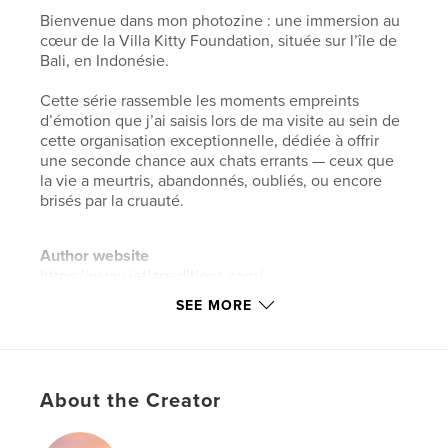
Bienvenue dans mon photozine : une immersion au
cœur de la Villa Kitty Foundation, située sur l’île de
Bali, en Indonésie.
Cette série rassemble les moments empreints
d’émotion que j’ai saisis lors de ma visite au sein de
cette organisation exceptionnelle, dédiée à offrir
une seconde chance aux chats errants — ceux que
la vie a meurtris, abandonnés, oubliés, ou encore
brisés par la cruauté.
Author website
https://www.jetlageditions.com/
SEE MORE
Features & Details
Primary Category:
Fine Art Photography
Additional Categories
Nonprofits & Fundraising
,
About the Creator
Inspiration
Project Option:
US Letter, 8.5×11 in, 22×28 cm