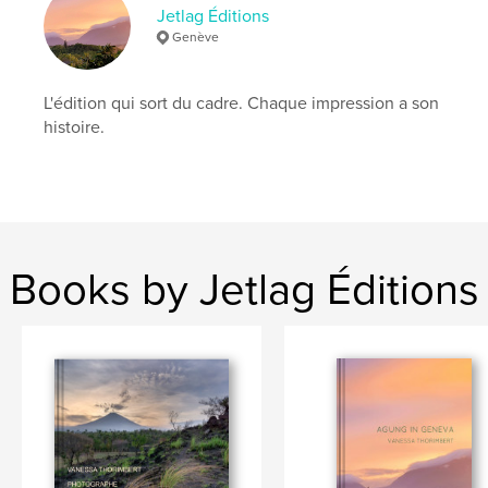
Jetlag Éditions
# of Pages:
64
Genève
Publish Date:
Nov 05, 2025
Language
French
L'édition qui sort du cadre. Chaque impression a son
Keywords
histoire.
,
,
,
,
photo
Jetlag Éditions
reportage
cats
chats
Books by Jetlag Éditions