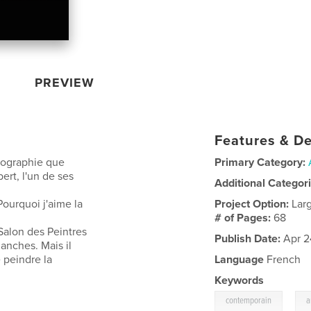
PREVIEW
Features & De
otographie que
Primary Category:
ert, l'un de ses
Additional Categor
Pourquoi j'aime la
Project Option:
Lar
# of Pages:
68
Salon des Peintres
Publish Date:
Apr 2
anches. Mais il
e peindre la
Language
French
Keywords
,
contemporain
a