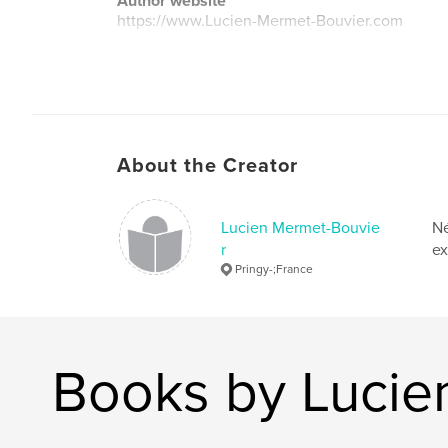
Author website
https://www.Lucien-Mermet-Bouvier.com
About the Creator
Lucien Mermet-Bouvie
Né
r
ex
Pringy-;France
Books by Lucie