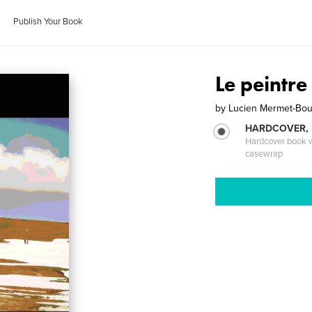
Publish Your Book
Le peintr
by
Lucien Mermet-Bou
HARDCOVER,
Hardcover book wi
casewrap