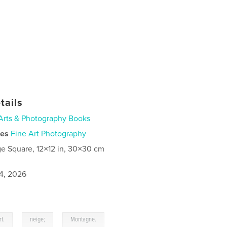
tails
Arts & Photography Books
ies
Fine Art Photography
ge Square, 12×12 in, 30×30 cm
4, 2026
,
,
rt.
neige;
Montagne.