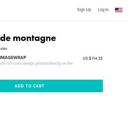
Sign Up
Log In
e de montagne
vier
 IMAGEWRAP
US $114.32
th full-color design printed directly on the