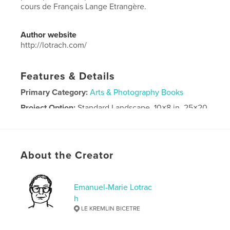
cours de Français Lange Etrangère.
Author website
http://lotrach.com/
Features & Details
Primary Category:
Arts & Photography Books
Project Option:
Standard Landscape, 10×8 in, 25×20
cm
# of Pages:
56
Publish Date:
Mar 09, 2019
About the Creator
Language
French
Emanuel-Marie Lotrac
h
LE KREMLIN BICETRE