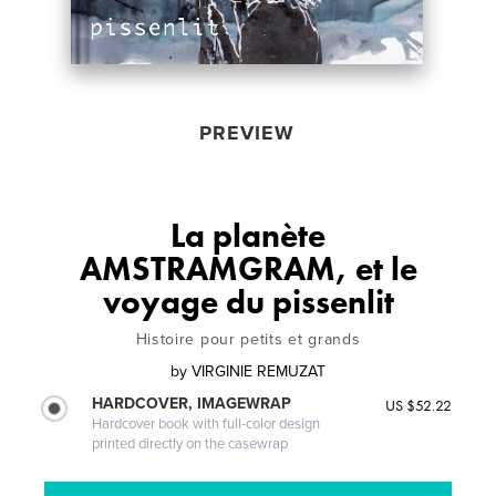
PREVIEW
La planète
AMSTRAMGRAM, et le
voyage du pissenlit
Histoire pour petits et grands
by
VIRGINIE REMUZAT
HARDCOVER, IMAGEWRAP
US $52.22
Hardcover book with full-color design
printed directly on the casewrap