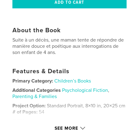
About the Book
Suite à un décès, une maman tente de répondre de
manière douce et poétique aux interrogations de
son enfant de 4 ans.
Features & Details
Primary Category:
Children’s Books
Additional Categories
Psychological Fiction
,
Parenting & Families
Project Option:
Standard Portrait, 8×10 in, 20×25 cm
# of Pages:
54
ISBN
Hardcover, ImageWrap: 9781714437382
SEE MORE
Publish Date:
Feb 17, 2020