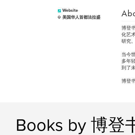
Ab
Website
美国华人首都法拉盛
博登
化艺
研究
当今
多年
到了
博登
Books by 博