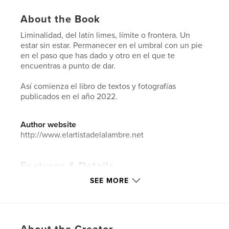
About the Book
Liminalidad, del latín limes, límite o frontera. Un
estar sin estar. Permanecer en el umbral con un pie
en el paso que has dado y otro en el que te
encuentras a punto de dar.
Así comienza el libro de textos y fotografías
publicados en el año 2022.
Author website
http://www.elartistadelalambre.net
Features & Details
SEE MORE
Primary Category:
Fine Art Photography
Additional Categories
Blogs
Project Option:
Standard Portrait, 8×10 in, 20×25 cm
# of Pages:
202