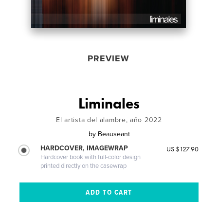
PREVIEW
Liminales
El artista del alambre, año 2022
by
Beauseant
HARDCOVER, IMAGEWRAP
US $127.90
Hardcover book with full-color design
printed directly on the casewrap