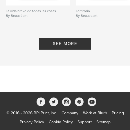
La vida breve de todas las cosas
Territorio
By Beauséant
By Beauseant
SEE MORE
© 2016 - 2026 RPI Print, Inc.
Company
Work at Blurb
Pricing
Privacy Policy
Cookie Policy
Support
Sitemap