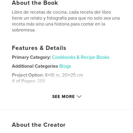
About the Book
Libro de recetas de cocina, cada receta del libro
tiene un relato y fotografía para que no solo sea una
receta más sino una historia para contar en la
sobremesa.
Features & Details
Primary Category:
Cookbooks & Recipe Books
Additional Categories
Blogs
Project Option:
8×10 in, 20×25 cm
# of Pages:
288
ISBN
Softcover: 9798319837585
SEE MORE
Publish Date:
Sep 15, 2025
Language
Spanish
Keywords
About the Creator
,
,
,
,
Blog
Circo
Fotografía
Relatos