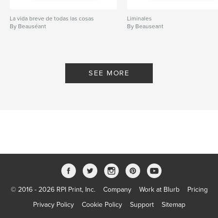
La vida breve de todas las cosas
Liminales
By Beauséant
By Beauseant
SEE MORE
© 2016 - 2026 RPI Print, Inc.
Company
Work at Blurb
Pricing
Privacy Policy
Cookie Policy
Support
Sitemap