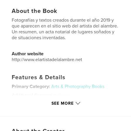
About the Book
Fotografías y textos creados durante el año 2019 y
que aparecen en el sitio web del artista del alambre.
Un resumen, un acta notarial de lugares soñados y
de situaciones inventadas.
Author website
http://www.elartistadelalambre.net
Features & Details
Primary Category:
Arts & Photography Books
Additional Categories
Blogs
SEE MORE
Project Option:
8×10 in, 20×25 cm
# of Pages:
98
ISBN
Hardcover, ImageWrap: 9780464611356